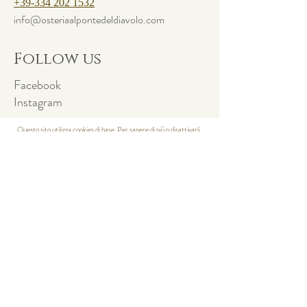
+39-334 202 1532
info@osteriaalpontedeldiavolo.com
Follow us
Facebook
Instagram
Questo sito utilizza cookies di base. Per sapere di più o disattivarli,
visita la pagina sulla
Privacy Policy.
SUBSCRIBE TO THE
NEWSLETTER
Subscribe